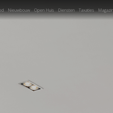
od
Nieuwbouw
Open Huis
Diensten
Taxaties
Magazi