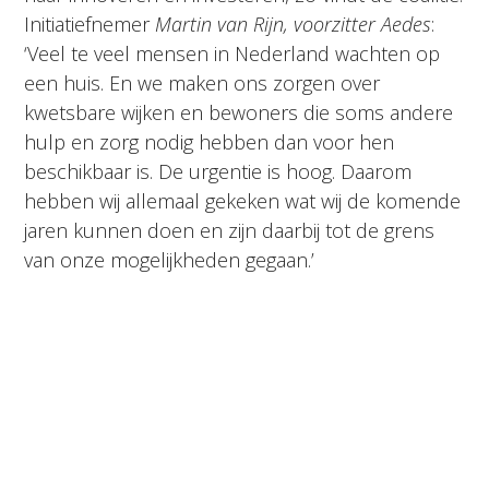
Initiatiefnemer
Martin van Rijn, voorzitter Aedes
:
‘Veel te veel mensen in Nederland wachten op
een huis. En we maken ons zorgen over
kwetsbare wijken en bewoners die soms andere
hulp en zorg nodig hebben dan voor hen
beschikbaar is. De urgentie is hoog. Daarom
hebben wij allemaal gekeken wat wij de komende
jaren kunnen doen en zijn daarbij tot de grens
van onze mogelijkheden gegaan.’
‘Aanbod aan nieuw kabinet’
Zo is een veelomvattend en ambitieus plan
ontstaan dat de partijen presenteren als hun
aanbod aan het volgend kabinet. De voorstellen
zijn haalbaar als een nieuw kabinet actief bijdraagt
en meewerkt door een aantal randvoorwaarden