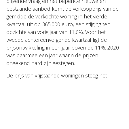
blijvende vraag en het beperkte nieuwe en
bestaande aanbod komt de verkoopprijs van de
gemiddelde verkochte woning in het vierde
kwartaal uit op 365.000 euro, een stijging ten
opzichte van vorig jaar van 11,6%. Voor het
tweede achtereenvolgende kwartaal ligt de
prijsontwikkeling in een jaar boven de 11%. 2020
was daarmee een jaar waarin de prijzen
ongekend hard zijn gestegen.
De prijs van vrijstaande woningen steeg het
hardst: 14,1% in een jaar tijd. Ook de prijs van de
gemiddeld verkochte tussenwoning steeg met
12,6% bovengemiddeld hard. De prijsstijging van
appartementen in een jaar tijd bleef net onder de
10%.
De regio’s waar de prijzen het hardst zijn