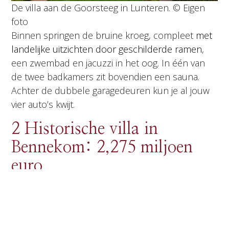
De villa aan de Goorsteeg in Lunteren. © Eigen
foto
Binnen springen de bruine kroeg, compleet
met
landelijke uitzichten door geschilderde ramen
,
een zwembad en jacuzzi in het oog. In één van
de twee badkamers zit bovendien een sauna.
Achter de dubbele garagedeuren kun je al jouw
vier auto’s kwijt.
2 Historische villa in
Bennekom: 2,275 miljoen
euro
Wie de portemonnee trekt voor Oud Vossenhol
in Bennekom koopt een villa waar de historie van
afdruipt. Prins Bernhard opende daar in 1938